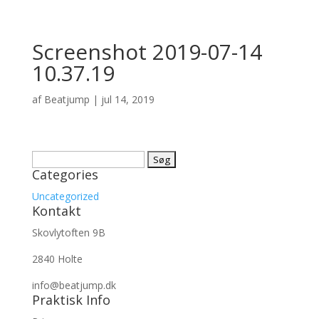
Screenshot 2019-07-14
10.37.19
af
Beatjump
|
jul 14, 2019
Søg
Categories
efter:
Uncategorized
Kontakt
Skovlytoften 9B
2840 Holte
info@beatjump.dk
Praktisk Info