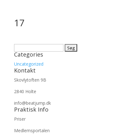
17
Søg
Categories
efter:
Uncategorized
Kontakt
Skovlytoften 9B
2840 Holte
info@beatjump.dk
Praktisk Info
Priser
Medlemsportalen