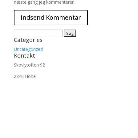
næste gang jeg kommenterer.
Søg
Categories
efter:
Uncategorized
Kontakt
Skovlytoften 9B
2840 Holte
info@beatjump.dk
Praktisk Info
Priser
Medlemsportalen
Medlemsbetingelser
Facebook